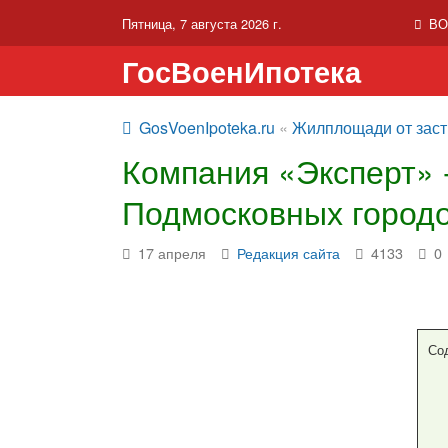
Пятница, 7 августа 2026 г.
ВО
ГосВоенИпотека
GosVoenIpoteka.ru
«
Жилплощади от зас
Компания «Эксперт» 
Подмосковных город
17 апреля
Редакция сайта
4133
0
Со