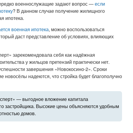
о нередко военнослужащие задают вопрос —
если
потеку
? В данном случае получение жилищного
я ипотека.
ается военная ипотека
, можно воспользоваться
торый даст представление об условиях, влияющих
перт» зарекомендовала себя как надёжная
оительства у жильцов претензий практически нет.
 успешности завершения «Новокосино-2». Сроки
ие новосёлы надеются, что стройка будет благополучно
ксперт» — выгодное вложение капитала
ого застройщика. Высокие цены объясняются удобным
ртностью домов.