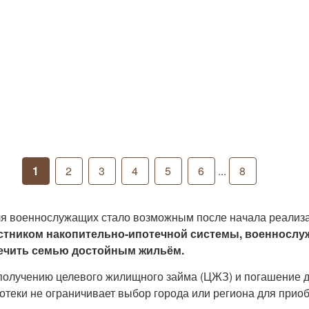
1
2
3
4
5
6
...
8
 военнослужащих стало возможным после начала реализа
стником накопительно-ипотечной системы, военнослу
печить семью достойным жильём.
получению целевого жилищного займа (ЦЖЗ) и погашение до
потеки не ограничивает выбор города или региона для при