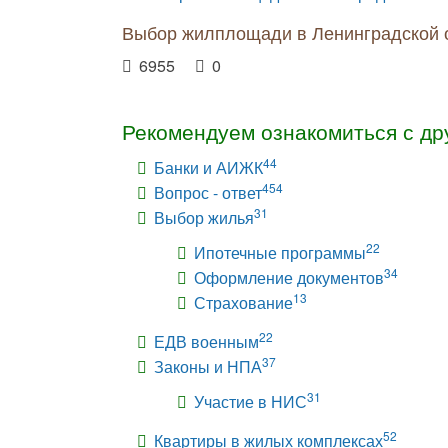
Выбор жилплощади в Ленинградской 
6955
0
Рекомендуем ознакомиться с др
44
Банки и АИЖК
454
Вопрос - ответ
31
Выбор жилья
22
Ипотечные программы
34
Оформление документов
13
Страхование
22
ЕДВ военным
37
Законы и НПА
31
Участие в НИС
52
Квартиры в жилых комплексах