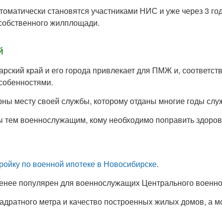
томатически становятся участниками НИС и уже через 3 го
собственного жилплощади.
й
дарский край и его города привлекает для ПМЖ и, соответс
собенностями.
ны месту своей службы, которому отданы многие годы слу
ны тем военнослужащим, кому необходимо поправить здоров
тройку по военной ипотеке в Новосибирске
.
енее популярен для военнослужащих Центрального военного
вадратного метра и качество построенных жилых домов, а 