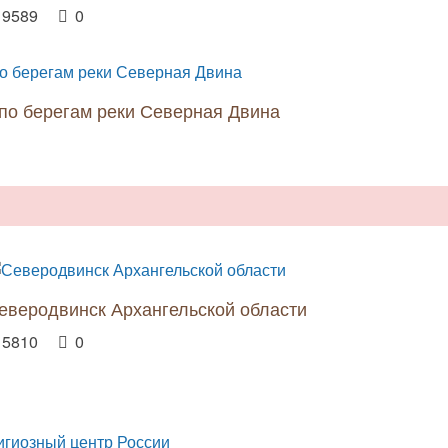
9589
0
 по берегам реки Северная Двина
еверодвинск Архангельской области
5810
0