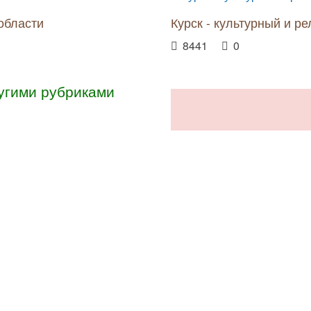
области
Курск - культурный и р
8441
0
угими рубриками