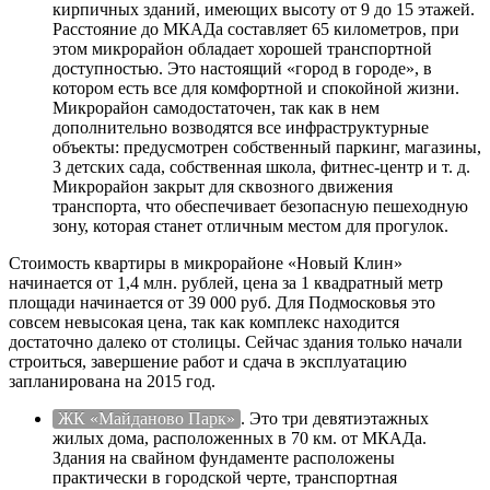
кирпичных зданий, имеющих высоту от 9 до 15 этажей.
Расстояние до МКАДа составляет 65 километров, при
этом микрорайон обладает хорошей транспортной
доступностью. Это настоящий «город в городе», в
котором есть все для комфортной и спокойной жизни.
Микрорайон самодостаточен, так как в нем
дополнительно возводятся все инфраструктурные
объекты: предусмотрен собственный паркинг, магазины,
3 детских сада, собственная школа, фитнес-центр и т. д.
Микрорайон закрыт для сквозного движения
транспорта, что обеспечивает безопасную пешеходную
зону, которая станет отличным местом для прогулок.
Стоимость квартиры в микрорайоне «Новый Клин»
начинается от 1,4 млн. рублей, цена за 1 квадратный метр
площади начинается от 39 000 руб. Для Подмосковья это
совсем невысокая цена, так как комплекс находится
достаточно далеко от столицы. Сейчас здания только начали
строиться, завершение работ и сдача в эксплуатацию
запланирована на 2015 год.
ЖК «Майданово Парк»
. Это три девятиэтажных
жилых дома, расположенных в 70 км. от МКАДа.
Здания на свайном фундаменте расположены
практически в городской черте, транспортная