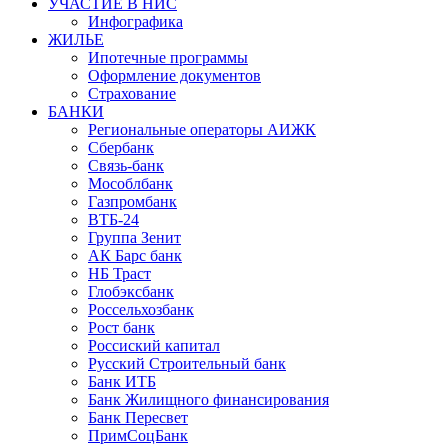
УЧАСТИЕ В НИС
Инфографика
ЖИЛЬЕ
Ипотечные программы
Оформление документов
Страхование
БАНКИ
Региональные операторы АИЖК
Сбербанк
Связь-банк
Мособлбанк
Газпромбанк
ВТБ-24
Группа Зенит
АК Барс банк
НБ Траст
Глобэксбанк
Россельхозбанк
Рост банк
Россиский капитал
Русский Строительный банк
Банк ИТБ
Банк Жилищного финансирования
Банк Пересвет
ПримСоцБанк