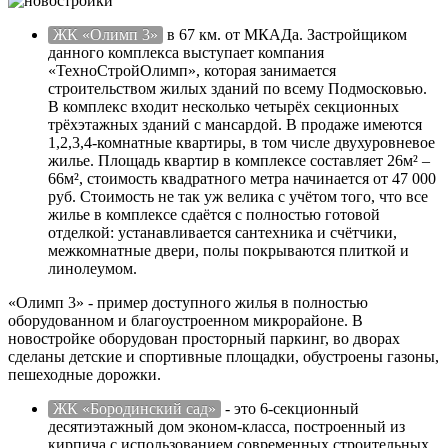
ЖК «Олимп 3»
в 67 км. от МКАДа. Застройщиком
данного комплекса выступает компания
«ТехноСтройОлимп», которая занимается
строительством жилых зданий по всему Подмосковью.
В комплекс входит несколько четырёх секционных
трёхэтажных зданий с мансардой. В продаже имеются
1,2,3,4-комнатные квартиры, в том числе двухуровневое
жилье. Площадь квартир в комплексе составляет 26м² –
66м², стоимость квадратного метра начинается от 47 000
руб. Стоимость не так уж велика с учётом того, что все
жилье в комплексе сдаётся с полностью готовой
отделкой: устанавливается сантехника и счётчики,
межкомнатные двери, полы покрываются плиткой и
линолеумом.
«Олимп 3» - пример доступного жилья в полностью
оборудованном и благоустроенном микрорайоне. В
новостройке оборудован просторный паркинг, во дворах
сделаны детские и спортивные площадки, обустроены газоны,
пешеходные дорожки.
ЖК «Бородинский сад»
- это 6-секционный
десятиэтажный дом эконом-класса, построенный из
кирпича с использованием современных строительных