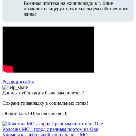
Военная ипотека на жилплощади в г. Клин
позволит офицеру стать владельцем собственного
жилья.
Редакция сайта
Данная публикация была вам полезна?
Сохраните закладку в социальных сетях!
Общий бал:
0
Проголосовало:
0
Коломна МО - город с речным портом на Оке
Климовск - небольшой город на юге МО