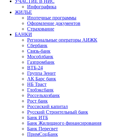
УЧАСТИЕ В НИС
Инфографика
ЖИЛЬЕ
Ипотечные программы
Оформление документов
Страхование
БАНКИ
Региональные операторы АИЖК
Сбербанк
Связь-банк
Мособлбанк
Газпромбанк
ВТБ-24
Группа Зенит
АК Барс банк
НБ Траст
Глобэксбанк
Россельхозбанк
Рост банк
Россиский капитал
Русский Строительный банк
Банк ИТБ
Банк Жилищного финансирования
Банк Пересвет
ПримСоцБанк