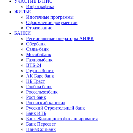
УЧАСТИЕ В НИС
Инфографика
ЖИЛЬЕ
Ипотечные программы
Оформление документов
Страхование
БАНКИ
Региональные операторы АИЖК
Сбербанк
Связь-банк
Мособлбанк
Газпромбанк
ВТБ-24
Группа Зенит
АК Барс банк
НБ Траст
Глобэксбанк
Россельхозбанк
Рост банк
Россиский капитал
Русский Строительный банк
Банк ИТБ
Банк Жилищного финансирования
Банк Пересвет
ПримСоцБанк