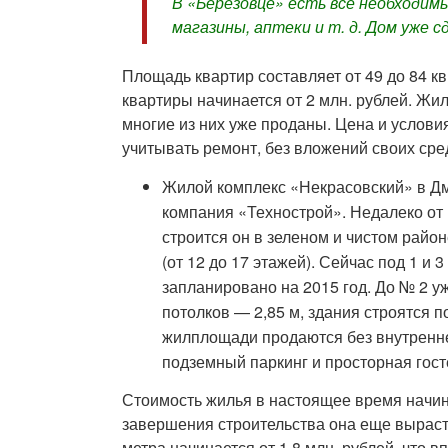
В «Березовце» есть все необходим
магазины, аптеки и т. д. Дом уже с
Площадь квартир составляет от 49 до 84 кв.
квартиры начинается от 2 млн. рублей. Ж
многие из них уже проданы. Цена и услови
учитывать ремонт, без вложений своих сре
Жилой комплекс «Некрасовский» в Д
компания «Технострой». Недалеко от
строится он в зеленом и чистом райо
(от 12 до 17 этажей). Сейчас под 1 и
запланировано на 2015 год. До № 2 у
потолков — 2,85 м, здания строятся 
жилплощади продаются без внутренн
подземный паркинг и просторная гост
Стоимость жилья в настоящее время начинае
завершения строительства она еще выраст
метра начинается от 1,8 млн. рублей, что 