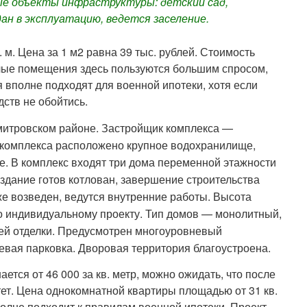
ые объекты инфраструктуры: детский сад,
дан в эксплуатацию, ведется заселение.
 м. Цена за 1 м2 равна 39 тыс. рублей. Стоимость
илые помещения здесь пользуются большим спросом,
я вполне подходят для военной ипотеки, хотя если
дств не обойтись.
митровском районе. Застройщик комплекса —
 комплекса расположено крупное водохранилище,
не. В комплекс входят три дома переменной этажности
 3 здание готов котлован, завершение строительства
же возведен, ведутся внутренние работы. Высота
по индивидуальному проекту. Тип домов — монолитный,
ей отделки. Предусмотрен многоуровневый
евая парковка. Дворовая территория благоустроена.
тся от 46 000 за кв. метр, можно ожидать, что после
ет. Цена однокомнатной квартиры площадью от 31 кв.
вполне подходит к правилам военной ипотеки. Проект