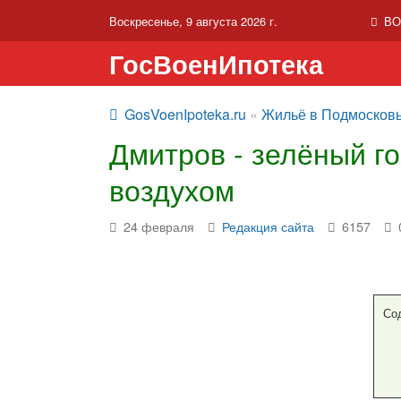
Воскресенье, 9 августа 2026 г.
ВО
ГосВоенИпотека
GosVoenIpoteka.ru
«
Жильё в Подмосков
Дмитров - зелёный г
воздухом
24 февраля
Редакция сайта
6157
Со