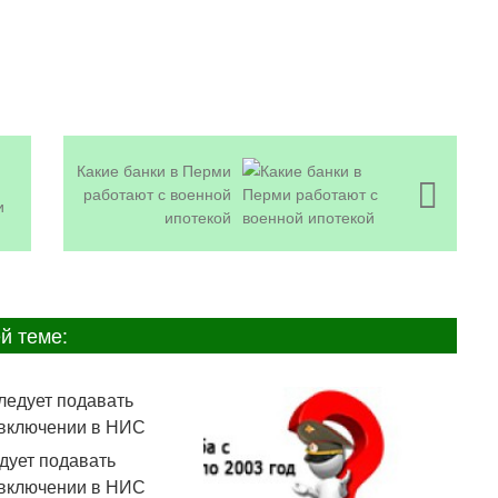
Какие банки в Перми
работают с военной
и
ипотекой
й теме:
едует подавать
 включении в НИС