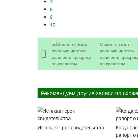
7
8
9
10
Можно ли взять
военную ипотеку,
если есть просрок
по кредитам
Рекомендуем другие записи по схоже
Истекает срок свидетельства
Когда сл
рапорт о