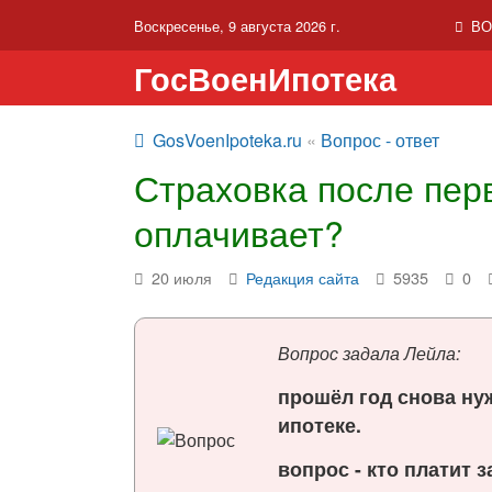
Воскресенье, 9 августа 2026 г.
ВО
ГосВоенИпотека
GosVoenIpoteka.ru
«
Вопрос - ответ
Страховка после перв
оплачивает?
20 июля
Редакция сайта
5935
0
Вопрос задала Лейла:
прошёл год снова ну
ипотеке.
вопрос - кто платит 