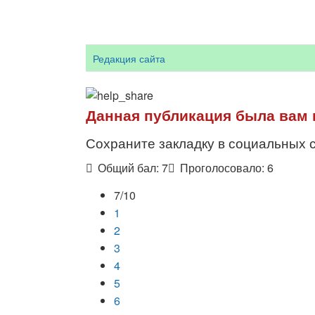
Редакция сайта
Данная публикация была вам 
Сохраните закладку в социальных с
Общий бал:
7
Проголосовало:
6
7/10
1
2
3
4
5
6