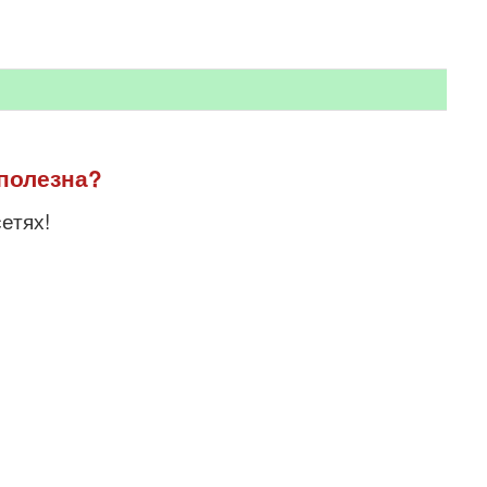
полезна?
етях!