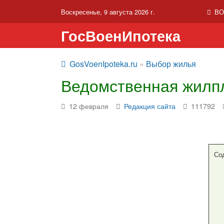
Воскресенье, 9 августа 2026 г.
ВО
ГосВоенИпотека
GosVoenIpoteka.ru
«
Выбор жилья
Ведомственная жилп
12 февраля
Редакция сайта
111792
Со