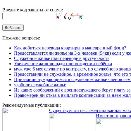
Введите код защиты от спама:
Похожие вопросы:
Как добиться перевода квартиры в маневренный фонд?
Предоставляется ли жильё на 3-х человек (54кв) если у ж
Служебное жилье при переводе в другую часть
Увеличение жилплощади при рождении ребёнка
муж уже 6 мес служит по контракту, но служебного жилья
Предоставили не служебное, а временное жилье, что это т
Признание нуждающимся в служебном жилье членов сем
удобное служебное жилье
Из каких соображений с военносдужащего берут плату за
Правомерен ли отказ в выплате компенсации за наем жил
Рекомендуемые публикации:
Cуществует ли регламентированная ма
Имеет ли право 