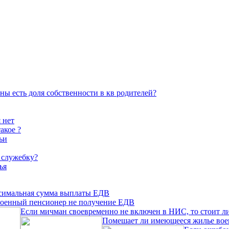
ены есть доля собственности в кв родителей?
 нет
акое ?
ьи
 служебку?
ья
ксимальная сумма выплаты ЕДВ
военный пенсионер не получение ЕДВ
Если мичман своевременно не включен в НИС, то стоит 
Помешает ли имеющееся жилье вое