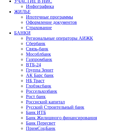
УЧАСТИЕ В НИС
Инфографика
ЖИЛЬЕ
Ипотечные программы
Оформление документов
Страхование
БАНКИ
Региональные операторы АИЖК
Сбербанк
Связь-банк
Мособлбанк
Газпромбанк
ВТБ-24
Группа Зенит
АК Барс банк
НБ Траст
Глобэксбанк
Россельхозбанк
Рост банк
Россиский капитал
Русский Строительный банк
Банк ИТБ
Банк Жилищного финансирования
Банк Пересвет
ПримСоцБанк