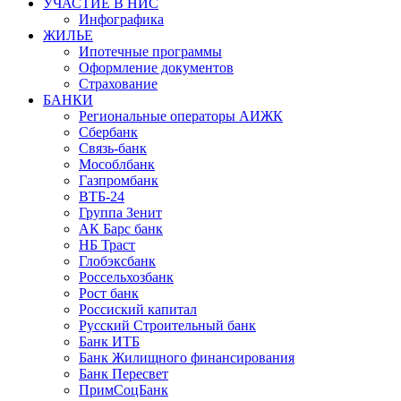
УЧАСТИЕ В НИС
Инфографика
ЖИЛЬЕ
Ипотечные программы
Оформление документов
Страхование
БАНКИ
Региональные операторы АИЖК
Сбербанк
Связь-банк
Мособлбанк
Газпромбанк
ВТБ-24
Группа Зенит
АК Барс банк
НБ Траст
Глобэксбанк
Россельхозбанк
Рост банк
Россиский капитал
Русский Строительный банк
Банк ИТБ
Банк Жилищного финансирования
Банк Пересвет
ПримСоцБанк