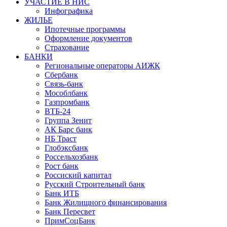
УЧАСТИЕ В НИС
Инфографика
ЖИЛЬЕ
Ипотечные программы
Оформление документов
Страхование
БАНКИ
Региональные операторы АИЖК
Сбербанк
Связь-банк
Мособлбанк
Газпромбанк
ВТБ-24
Группа Зенит
АК Барс банк
НБ Траст
Глобэксбанк
Россельхозбанк
Рост банк
Россиский капитал
Русский Строительный банк
Банк ИТБ
Банк Жилищного финансирования
Банк Пересвет
ПримСоцБанк