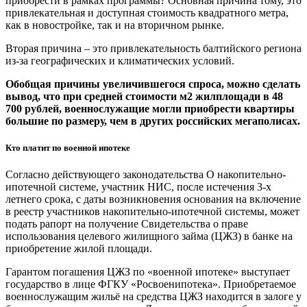
приобрести в рамках программы? Основная причина тому, это
привлекательная и доступная стоимость квадратного метра,
как в новостройке, так и на вторичном рынке.
Вторая причина – это привлекательность балтийского региона
из-за географических и климатических условий.
Обобщая причины увеличившегося спроса, можно сделать
вывод, что при средней стоимости м2 жилплощади в 48
700 рублей, военнослужащие могли приобрести квартиры
большие по размеру, чем в других российских мегаполисах.
Кто платит по военной ипотеке
Согласно действующего законодательства О накопительно-
ипотечной системе, участник НИС, после истечения 3-х
летнего срока, с даты возникновения основания на включение
в реестр участников накопительно-ипотечной системы, может
подать рапорт на получение Свидетельства о праве
использования целевого жилищного займа (ЦЖЗ) в банке на
приобретение жилой площади.
Гарантом погашения ЦЖЗ по «военной ипотеке» выступает
государство в лице ФГКУ «Росвоенипотека». Приобретаемое
военнослужащим жильё на средства ЦЖЗ находится в залоге у