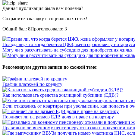
Данная публикация была вам полезна?
Сохраните закладку в социальных сетях!
Общий бал:
8
Проголосовало:
3
Правда ли, что когда берется ЦЖЗ, жена оформляет у нотариуса
Могу ли я рассчитывать на субсидию для приобретения жилья, 
Рекомендуем другие записи по схожей теме:
График платежей по кредиту
Как использовать средства жилищной субсидии (ЕДВ)?
Если отказались от квартиры при увольнении, как попасть в о
Повлияет ли на размер ЕДВ доля в праве на квартиру
Правильно ли военному пенсионеру отказали в получении жил