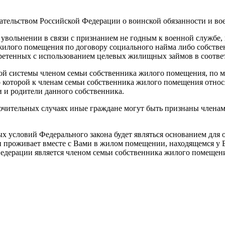
ательством Российской Федерации о воинской обязанности и во
 увольнении в связи с признанием не годным к военной служб
 жилого помещения по договору социального найма либо собст
етенных с использованием целевых жилищных займов в соответ
ной системы членом семьи собственника жилого помещения, по 
о которой к членам семьи собственника жилого помещения отно
 и родители данного собственника.
чительных случаях иные граждане могут быть признаны членами
ых условий Федерального закона будет являться основанием для
проживает вместе с Вами в жилом помещении, находящемся у Вас
дерации является членом семьи собственника жилого помещен