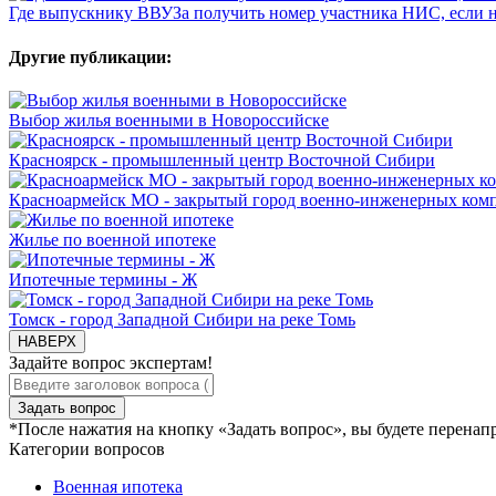
Где выпускнику ВВУЗа получить номер участника НИС, если 
Другие публикации:
Выбор жилья военными в Новороссийске
Красноярск - промышленный центр Восточной Сибири
Красноармейск МО - закрытый город военно-инженерных ком
Жилье по военной ипотеке
Ипотечные термины - Ж
Томск - город Западной Сибири на реке Томь
НАВЕРХ
Задайте вопрос экспертам!
Задать вопрос
*После нажатия на кнопку «Задать вопрос», вы будете перена
Категории вопросов
Военная ипотека