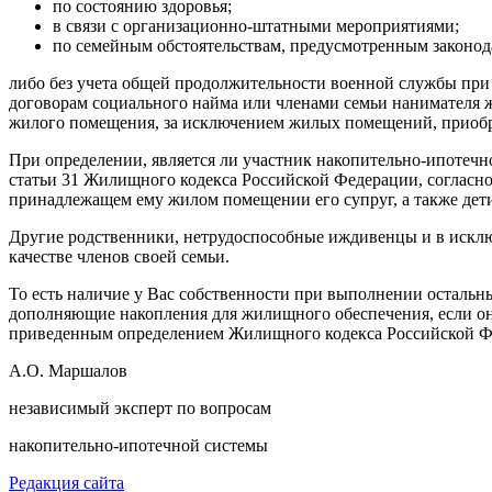
по состоянию здоровья;
в связи с организационно-штатными мероприятиями;
по семейным обстоятельствам, предусмотренным законод
либо без учета общей продолжительности военной службы при
договорам социального найма или членами семьи нанимателя
жилого помещения, за исключением жилых помещений, приобр
При определении, является ли участник накопительно-ипотеч
статьи 31 Жилищного кодекса Российской Федерации, согласн
принадлежащем ему жилом помещении его супруг, а также дети
Другие родственники, нетрудоспособные иждивенцы и в исклю
качестве членов своей семьи.
То есть наличие у Вас собственности при выполнении остальн
дополняющие накопления для жилищного обеспечения, если он 
приведенным определением Жилищного кодекса Российской Фе
А.О. Маршалов
независимый эксперт по вопросам
накопительно-ипотечной системы
Редакция сайта