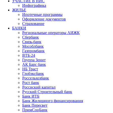
УЧАСТИЕ В НИС
Инфографика
ЖИЛЬЕ
Ипотечные программы
Оформление документов
Страхование
БАНКИ
Региональные операторы АИЖК
Сбербанк
Связь-банк
Мособлбанк
Газпромбанк
ВТБ-24
Группа Зенит
АК Барс банк
НБ Траст
Глобэксбанк
Россельхозбанк
Рост банк
Россиский капитал
Русский Строительный банк
Банк ИТБ
Банк Жилищного финансирования
Банк Пересвет
ПримСоцБанк