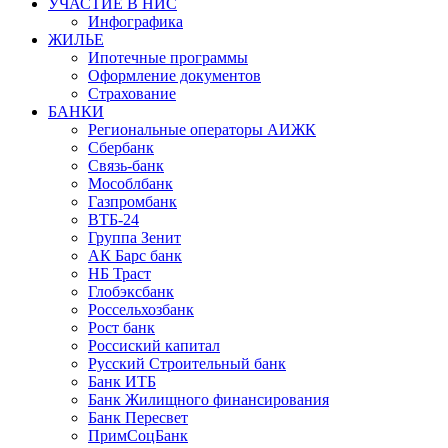
УЧАСТИЕ В НИС
Инфографика
ЖИЛЬЕ
Ипотечные программы
Оформление документов
Страхование
БАНКИ
Региональные операторы АИЖК
Сбербанк
Связь-банк
Мособлбанк
Газпромбанк
ВТБ-24
Группа Зенит
АК Барс банк
НБ Траст
Глобэксбанк
Россельхозбанк
Рост банк
Россиский капитал
Русский Строительный банк
Банк ИТБ
Банк Жилищного финансирования
Банк Пересвет
ПримСоцБанк